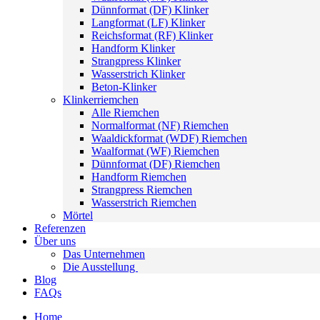
Dünnformat (DF) Klinker
Langformat (LF) Klinker
Reichsformat (RF) Klinker
Handform Klinker
Strangpress Klinker
Wasserstrich Klinker
Beton-Klinker
Klinkerriemchen
Alle Riemchen
Normalformat (NF) Riemchen
Waaldickformat (WDF) Riemchen
Waalformat (WF) Riemchen
Dünnformat (DF) Riemchen
Handform Riemchen
Strangpress Riemchen
Wasserstrich Riemchen
Mörtel
Referenzen
Über uns
Das Unternehmen
Die Ausstellung
Blog
FAQs
Home