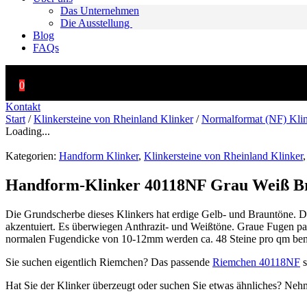
Das Unternehmen
Die Ausstellung
Blog
FAQs
0
Kontakt
Start
/
Klinkersteine von Rheinland Klinker
/
Normalformat (NF) Kli
Loading...
Kategorien:
Handform Klinker
,
Klinkersteine von Rheinland Klinker
Handform-Klinker 40118NF Grau Weiß B
Die Grundscherbe dieses Klinkers hat erdige Gelb- und Brauntöne. Du
akzentuiert. Es überwiegen Anthrazit- und Weißtöne. Graue Fugen pas
normalen Fugendicke von 10-12mm werden ca. 48 Steine pro qm benöti
Sie suchen eigentlich Riemchen? Das passende
Riemchen 40118NF
s
Hat Sie der Klinker überzeugt oder suchen Sie etwas ähnliches? Neh