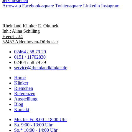
Jetzt bestellen
Arrow-up
Facebook-square
Twitter-square
Linkedin
Instagram
Rheinland Klinker E. Okunek
Inh.: Alina Schilling
Heerstr. 34
52457 Aldenhoven-Dürboslar
02464 / 58 79 29
0151 / 11702830
02464 / 58 79 39
service@rheinlandklinker.de
Home
Klinker
Riemchen
Referenzen
Ausstelllung
Blog
Kontakt
Mo. bis Fr.
8:00 - 18:00 Uhr
Sa.
9:00 - 13:00 Uhr
So.*
10:00 - 14:00 Uhr